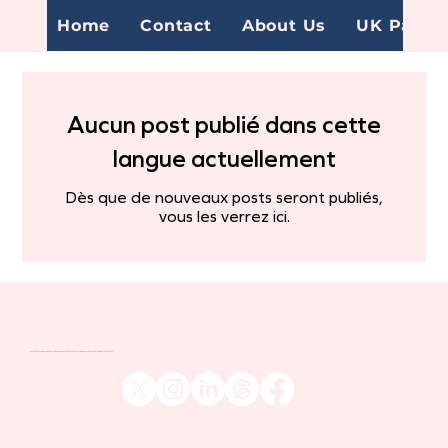
Home
Contact
About Us
UK Page
Aucun post publié dans cette
langue actuellement
Dès que de nouveaux posts seront publiés,
vous les verrez ici.
Venatour are one of the UK's leading sports tour operators and travel companies, catering to the more discerning sports fan across the globe.